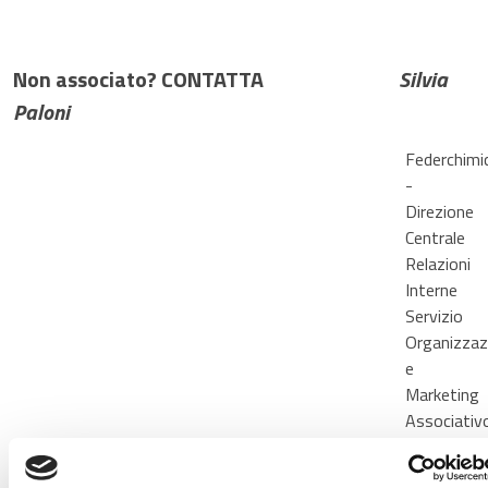
Non associato? CONTATTA
S
ilvia
Paloni
Federchimi
-
Direzione
Centrale
Relazioni
Interne
Servizio
Organizzaz
e
Marketing
Associativ
Tel.
02
34565.207