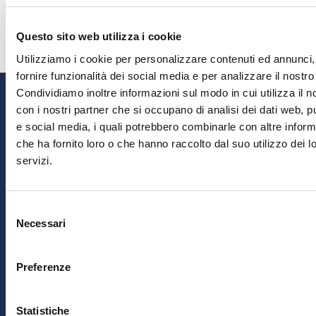
s.paloni@fe
Questo sito web utilizza i cookie
Utilizziamo i cookie per personalizzare contenuti ed annunci,
fornire funzionalità dei social media e per analizzare il nostro 
PERCHÉ ASSOCIARSI
Condividiamo inoltre informazioni sul modo in cui utilizza il no
con i nostri partner che si occupano di analisi dei dati web, pu
e social media, i quali potrebbero combinarle con altre inform
COMPETENZA
che ha fornito loro o che hanno raccolto dal suo utilizzo dei l
9.500
servizi.
Consulenze
fornite ogni anno
Selezione
Necessari
del
RELAZIONI
consenso
350
Preferenze
una rete di
organizzazioni ed Enti
italiani
ed internazionali
Statistiche