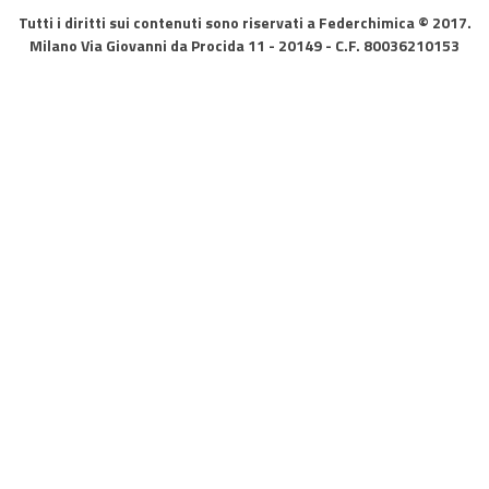
Tutti i diritti sui contenuti sono riservati a Federchimica © 2017.
Milano Via Giovanni da Procida 11 - 20149 - C.F. 80036210153