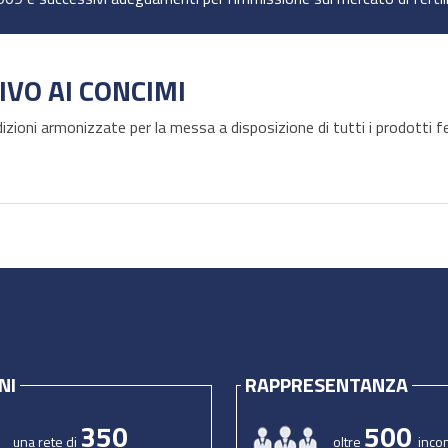
VO AI CONCIMI
zioni armonizzate per la messa a disposizione di tutti i prodotti f
NI
RAPPRESENTANZA
350
500
una rete di
oltre
incon