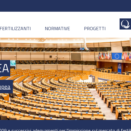
FERTILIZZANTI
NORMATIVE
PROGETTI
EA
opea
009 e successivi adeguamenti per l'immissione sul mercato di fertil