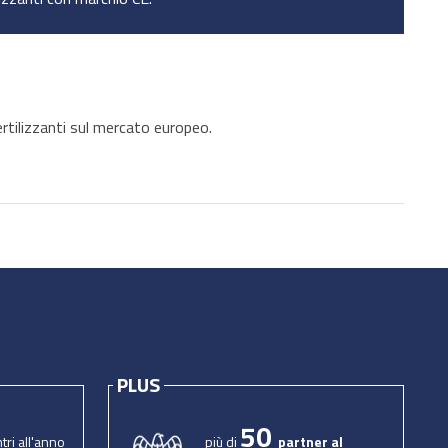
ertilizzanti sul mercato europeo.
PLUS
50
tri all'anno
più di
partner al