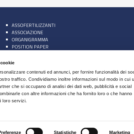
ASSOFERTILIZZANTI
ASSOCIAZIONE
ORGANIGRAMMA
POSITION PAPER
PERCHÉ ASSOCIARSI
GLI ASSOCIATI
 cookie
CONTATTI
rsonalizzare contenuti ed annunci, per fornire funzionalità dei soc
ostro traffico. Condividiamo inoltre informazioni sul modo in cui u
partner che si occupano di analisi dei dati web, pubblicità e social
combinarle con altre informazioni che ha fornito loro o che hanno
Rss Feed
Linkedin
 loro servizi.
Mappa del sito
Legal e Privacy
Area riservata
Preferenze
Statistiche
Marketing