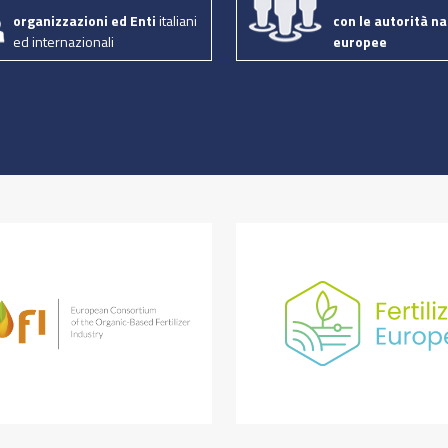
organizzazioni ed Enti
italiani
con le autorità na
ed internazionali
europee