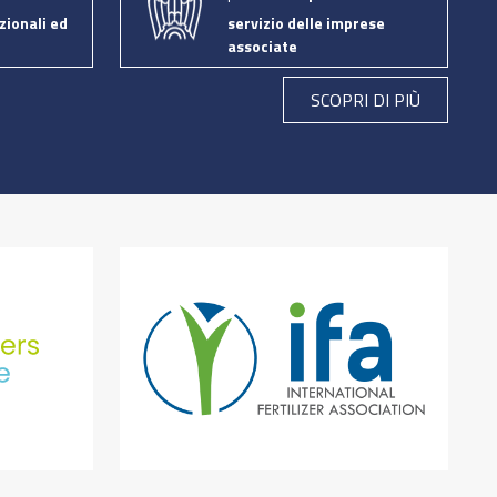
zionali ed
servizio delle imprese
associate
SCOPRI DI PIÙ