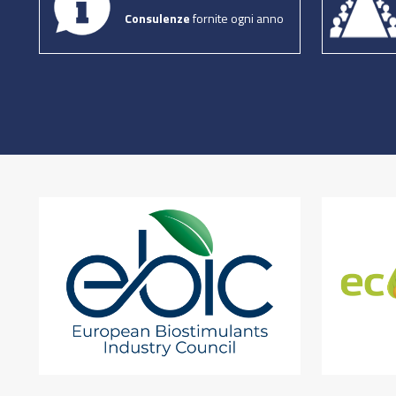
Consulenze
fornite ogni anno